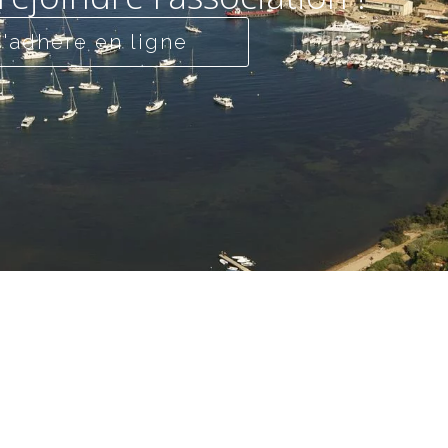
J'adhère en ligne
télécharger le bulletin d'adhésion
mis de Port-Cros |
Mentions légales
|
Presse
| Réalisation
B