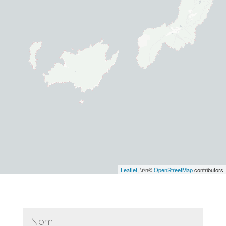
Leaflet
, \r\n©
OpenStreetMap
contributors