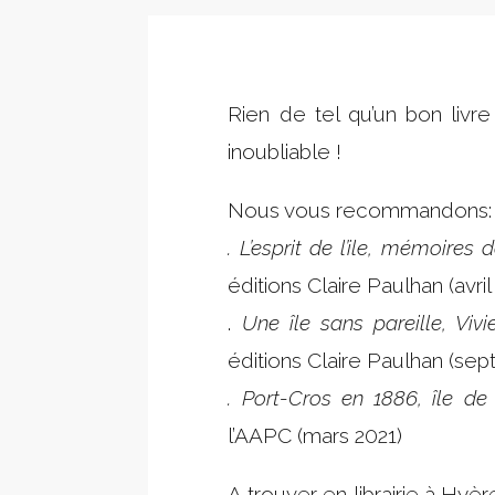
Rien de tel qu’un bon livre
inoubliable !
Nous vous recommandons
. L’esprit de l’ile, mémoires
éditions Claire Paulhan (avril
.
Une île sans pareille, Viv
éditions Claire Paulhan (se
. Port-Cros en 1886, île de
l’AAPC (mars 2021)
A trouver en librairie à Hy