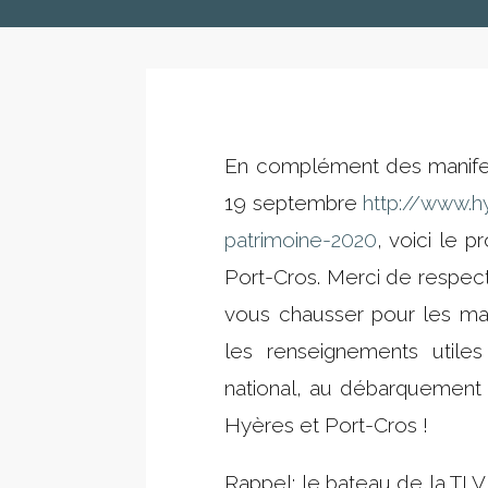
En complément des manifes
19 septembre
http://www.h
patrimoine-2020
, voici le 
Port-Cros. Merci de respect
vous chausser pour les mar
les renseignements util
national, au débarquement 
Hyères et Port-Cros !
Rappel: le bateau de la TLV 