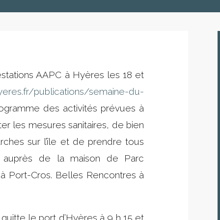
tations AAPC à Hyères les 18 et
yeres.
fr/publications/semaine-du-
programme des activités prévues à
er les mesures sanitaires, de bien
ches sur l’île et de prendre tous
es auprès de la maison de Parc
à Port-Cros. Belles Rencontres à
quitte le port d’Hyères à 9 h 15 et