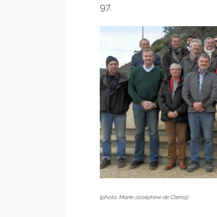
97.
(photo: Marie-Joséphine de Clercq)