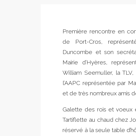
Première rencontre en com
de Port-Cros, représen
Duncombe et son secrétai
Mairie d’Hyères, représen
William Seemuller, la TLV,
l’AAPC représentée par Mar
et de très nombreux amis d
Galette des rois et voeux
Tartiflette au chaud chez J
réservé à la seule table d’h